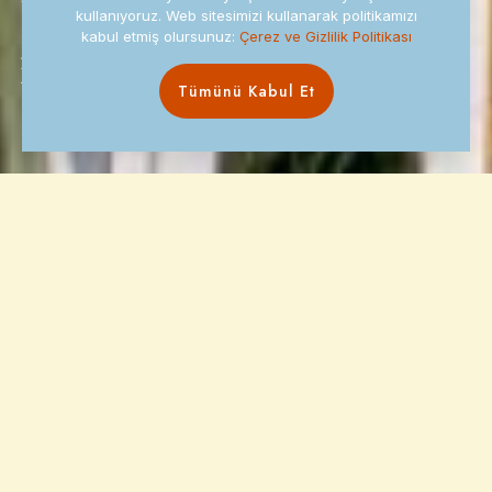
kullanıyoruz. Web sitesimizi kullanarak politikamızı
kabul etmiş olursunuz:
Çerez ve Gizlilik Politikası
Roka Alaçatı, misafirlerine yalnızca bir konaklama değil;
huzurlu, sıcak ve özenli bir tatil deneyimi sunmak için
tasarlandı.
Tümünü Kabul Et