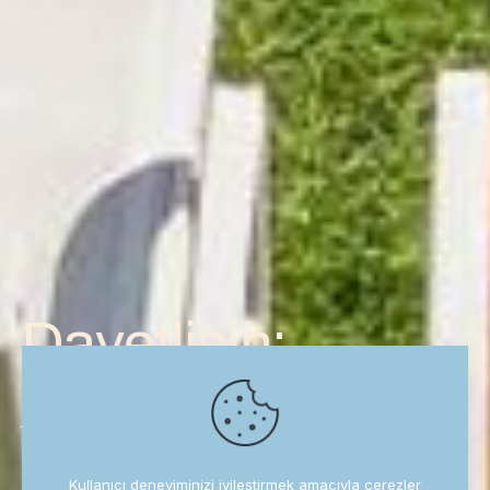
Davetlisin:
Roka Otel
Alaçatı
Kullanıcı deneyiminizi iyileştirmek amacıyla çerezler